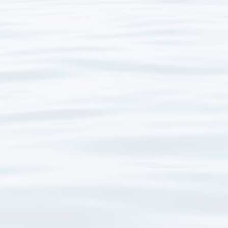
nter – Seminar
Königswinter – Reise
nzarote
Ulm – Seminar