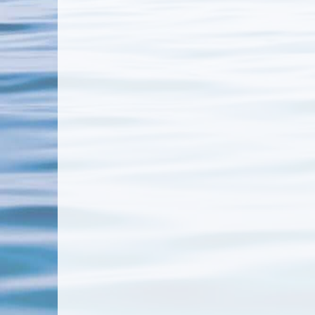
Cuxhaven-Duhnen
Königswi
Bad Nauheim – Weihnachten/Silvester
La