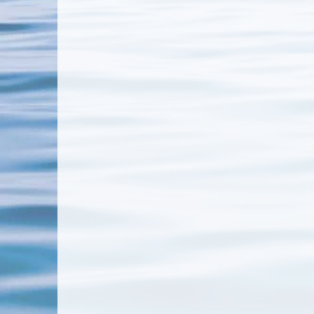
Cuxhaven-Duhnen
Königswi
Bad Nauheim – Weihnachten/Silvester
La