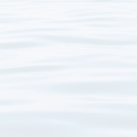
nter – Seminar
Königswinter – Reise
nzarote
Ulm – Seminar